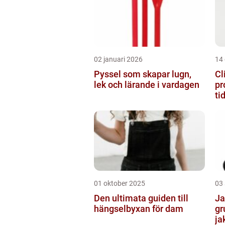
02 januari 2026
14
Pyssel som skapar lugn,
Cl
lek och lärande i vardagen
pr
ti
01 oktober 2025
03
Den ultimata guiden till
Ja
hängselbyxan för dam
gr
ja