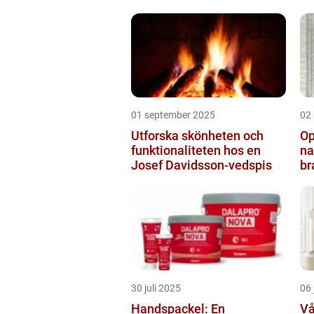
01 september 2025
02
Utforska skönheten och
Op
funktionaliteten hos en
na
Josef Davidsson-vedspis
br
30 juli 2025
06 
Handspackel: En
Vå