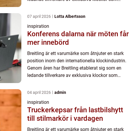
kombinerar skönhet och hantverk m...
07 april 2026
Lotta Albertsson
inspiration
Konferens dalarna när möten får
mer innebörd
Breitling är ett varumärke som åtnjuter en stark
position inom den internationella klockindustrin.
Genom åren har Breitling etablerat sig som en
ledande tillverkare av exklusiva klockor som
kombinerar skönhet och hantverk m...
04 april 2026
admin
inspiration
Truckerkepsar från lastbilshytt
till stilmarkör i vardagen
Breitling är ett varumärke som åtnjuter en stark