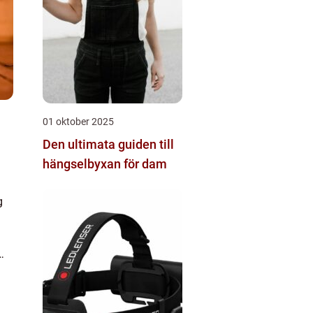
01 oktober 2025
Den ultimata guiden till
hängselbyxan för dam
g
em
tt