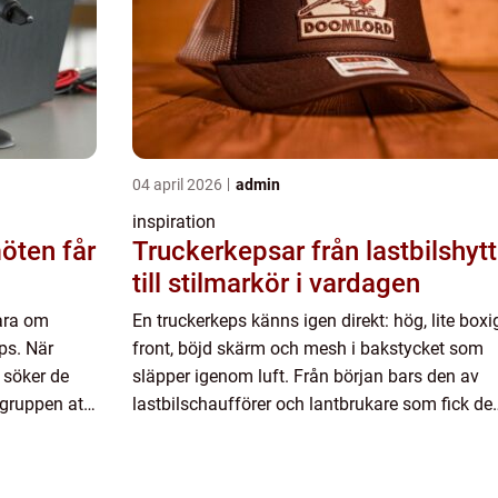
04 april 2026
admin
inspiration
Truckerkepsar från lastbilshytt
till stilmarkör i vardagen
ara om
En truckerkeps känns igen direkt: hög, lite boxi
ps. När
front, böjd skärm och mesh i bakstycket som
 söker de
släpper igenom luft. Från början bars den av
 gruppen att
lastbilschaufförer och lantbrukare som fick d
na prata
som reklamprodukter. I dag är samma modell e
av de mest använ...