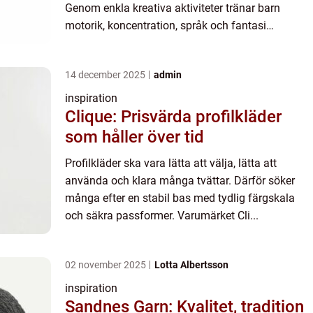
Genom enkla kreativa aktiviteter tränar barn
motorik, koncentration, språk och fantasi
samtidigt som ni får lugna stunder tillsammans.
Med rätt material blir p...
14 december 2025
admin
inspiration
Clique: Prisvärda profilkläder
som håller över tid
Profilkläder ska vara lätta att välja, lätta att
använda och klara många tvättar. Därför söker
många efter en stabil bas med tydlig färgskala
och säkra passformer. Varumärket Cli...
02 november 2025
Lotta Albertsson
inspiration
Sandnes Garn: Kvalitet, tradition