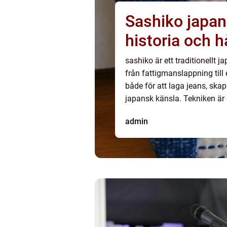
Sashiko japanskt broderi med rytm,
historia och h
sashiko är ett traditionellt 
från fattigmanslappning till
både för att laga jeans, skap
japansk känsla. Tekniken är 
admin