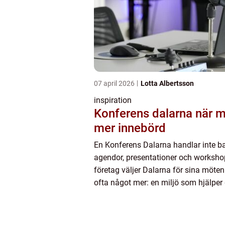
07 april 2026
Lotta Albertsson
inspiration
Konferens dalarna när möten får
mer innebörd
En Konferens Dalarna handlar inte b
agendor, presentationer och worksho
företag väljer Dalarna för sina möten
ofta något mer: en miljö som hjälper
fokusera, tänka nytt och faktiskt hin
klart. Kombinationen av...