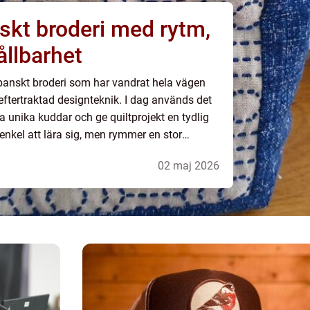
ållbarhet
japanskt broderi som har vandrat hela vägen
 eftertraktad designteknik. I dag används det
a unika kuddar och ge quiltprojekt en tydlig
enkel att lära sig, men rymmer en stor
variation och ett nästan meditativt lugn. När någon pratar ...
02 maj 2026