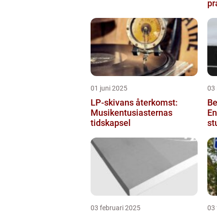
pr
ba
01 juni 2025
03
LP-skivans återkomst:
Be
Musikentusiasternas
En
tidskapsel
st
03 februari 2025
03 