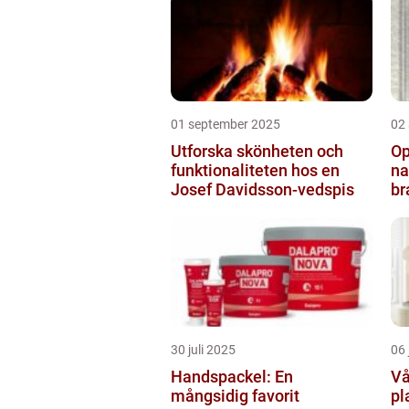
01 september 2025
02
Utforska skönheten och
Op
funktionaliteten hos en
na
Josef Davidsson-vedspis
br
30 juli 2025
06 
Handspackel: En
Vå
mångsidig favorit
pl