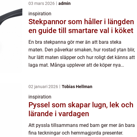
03 mars 2026
admin
inspiration
Stekpannor som håller i längden
en guide till smartare val i köket
En bra stekpanna gör mer än att bara steka
maten. Den påverkar smaken, hur rostad ytan blir,
hur lätt maten släpper och hur roligt det känns att
laga mat. Många upplever att de köper nya
pannor ofta, blir besvikna på beläggningen och
ger upp. Med mer...
02 januari 2026
Tobias Hellman
inspiration
Pyssel som skapar lugn, lek och
lärande i vardagen
Att pyssla tillsammans med barn ger mer än bara
fina teckningar och hemmagjorda presenter.