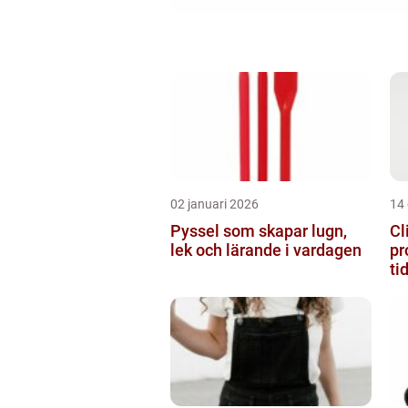
02 januari 2026
14
Pyssel som skapar lugn,
Cl
lek och lärande i vardagen
pr
ti