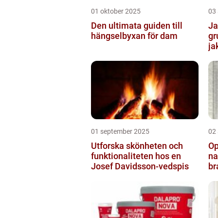
01 oktober 2025
03
Den ultimata guiden till
Ja
hängselbyxan för dam
gr
ja
01 september 2025
02
Utforska skönheten och
Op
funktionaliteten hos en
na
Josef Davidsson-vedspis
br