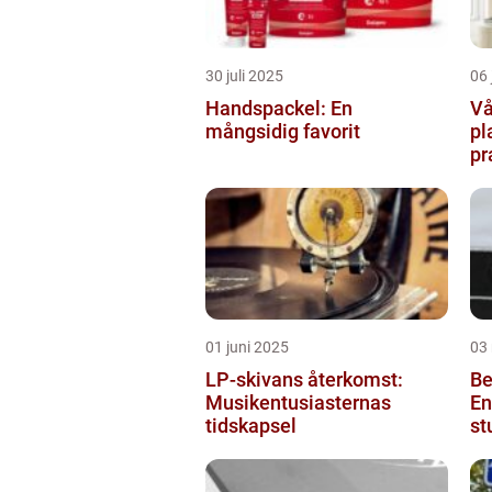
30 juli 2025
06 
Handspackel: En
Vå
mångsidig favorit
pl
pr
ba
01 juni 2025
03
LP-skivans återkomst:
Be
Musikentusiasternas
En
tidskapsel
st