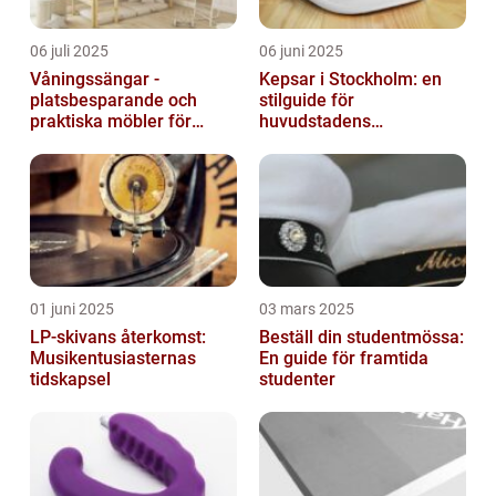
06 juli 2025
06 juni 2025
Våningssängar -
Kepsar i Stockholm: en
platsbesparande och
stilguide för
praktiska möbler för
huvudstadens
barnrummet
huvudbonader
01 juni 2025
03 mars 2025
LP-skivans återkomst:
Beställ din studentmössa:
Musikentusiasternas
En guide för framtida
tidskapsel
studenter