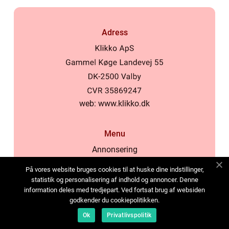
Adress
web:
www.klikko.dk
Menu
Annonsering
Om oss
På vores website bruges cookies til at huske dine indstillinger,
Cookies
statistik og personalisering af indhold og annoncer. Denne
information deles med tredjepart. Ved fortsat brug af websiden
Kontakta oss
godkender du cookiepolitikken.
Sitemap
Ok
Privatlivspolitik