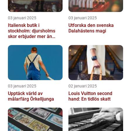
03 januari 2025
03 januari 2025
Italiensk butik i
Utforska den svenska
stockholm: djursholms
Dalahästens magi
skor erbjuder mer än
bara skor
03 januari 2025
02 januari 2025
Upptäck värld av
Louis Vuitton second
målarfärg Örkelljunga
hand: En tidlös skatt