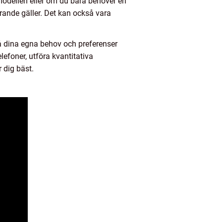
modellen eller om du bara behöver en
farande gäller. Det kan också vara
tå dina egna behov och preferenser
elefoner, utföra kvantitativa
 dig bäst.