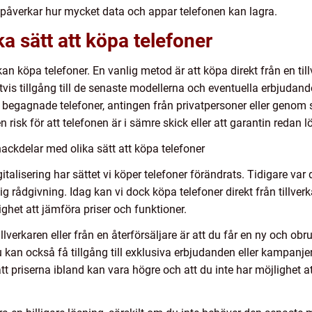
påverkar hur mycket data och appar telefonen kan lagra.
ka sätt att köpa telefoner
an köpa telefoner. En vanlig metod är att köpa direkt från en tillv
igtvis tillgång till de senaste modellerna och eventuella erbjudand
 begagnade telefoner, antingen från privatpersoner eller genom s
en risk för att telefonen är i sämre skick eller att garantin redan lö
ackdelar med olika sätt att köpa telefoner
lisering har sättet vi köper telefoner förändrats. Tidigare var de
g rådgivning. Idag kan vi dock köpa telefoner direkt från tillverkar
ighet att jämföra priser och funktioner.
llverkaren eller från en återförsäljare är att du får en ny och ob
Du kan också få tillgång till exklusiva erbjudanden eller kampanje
tt priserna ibland kan vara högre och att du inte har möjlighet a