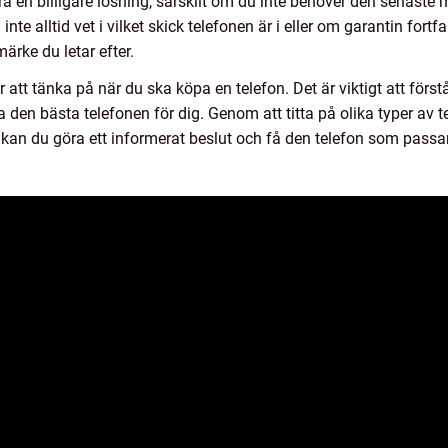
a en billigare lösning, särskilt om du inte behöver den senaste 
nte alltid vet i vilket skick telefonen är i eller om garantin fort
märke du letar efter.
att tänka på när du ska köpa en telefon. Det är viktigt att förs
ta den bästa telefonen för dig. Genom att titta på olika typer av t
kan du göra ett informerat beslut och få den telefon som passar