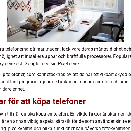
a telefonerna på marknaden, tack vare deras mångsidighet och 
jlighet att installera appar och kraftfulla processorer. Populä
-serie och Google med sin Pixel-serie.
lip-telefoner, som kännetecknas av att de har ett vikbart skydd
rar oftast på grundläggande funktioner såsom samtal och sms. 
nklare enhet.
r för att köpa telefoner
nsyn till när du ska köpa en telefon. En viktig faktor är skärmen, 
den är en annan viktig aspekt, särskilt för de som använder sin te
ing, pixelkvalitet och olika funktioner kan påverka fotokvalitet