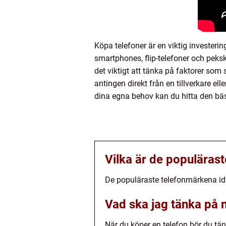
Köpa telefoner är en viktig investerin
smartphones, flip-telefoner och pek
det viktigt att tänka på faktorer som
antingen direkt från en tillverkare el
dina egna behov kan du hitta den bäs
Vilka är de populäras
De populäraste telefonmärkena i
Vad ska jag tänka på n
När du köper en telefon bör du tä