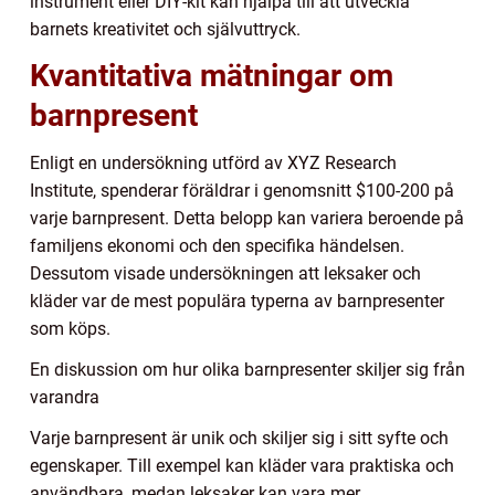
instrument eller DIY-kit kan hjälpa till att utveckla
barnets kreativitet och självuttryck.
Kvantitativa mätningar om
barnpresent
Enligt en undersökning utförd av XYZ Research
Institute, spenderar föräldrar i genomsnitt $100-200 på
varje barnpresent. Detta belopp kan variera beroende på
familjens ekonomi och den specifika händelsen.
Dessutom visade undersökningen att leksaker och
kläder var de mest populära typerna av barnpresenter
som köps.
En diskussion om hur olika barnpresenter skiljer sig från
varandra
Varje barnpresent är unik och skiljer sig i sitt syfte och
egenskaper. Till exempel kan kläder vara praktiska och
användbara, medan leksaker kan vara mer