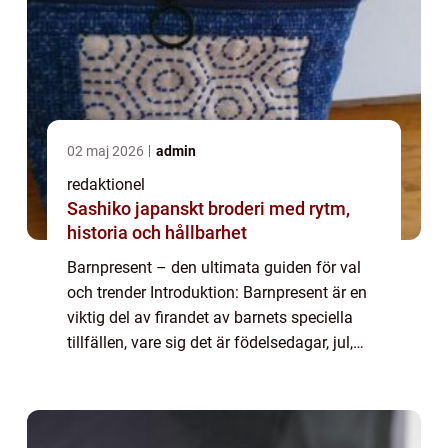
02 maj 2026
admin
redaktionel
Sashiko japanskt broderi med rytm,
historia och hållbarhet
Barnpresent – den ultimata guiden för val
och trender Introduktion: Barnpresent är en
viktig del av firandet av barnets speciella
tillfällen, vare sig det är födelsedagar, jul,
eller annan festlig händelse. Det finns en
enorm variation av barnp...