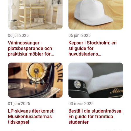
06 juli 2025
06 juni 2025
Våningssängar -
Kepsar i Stockholm: en
platsbesparande och
stilguide för
praktiska möbler för
huvudstadens
barnrummet
huvudbonader
01 juni 2025
03 mars 2025
LP-skivans återkomst:
Beställ din studentmössa:
Musikentusiasternas
En guide för framtida
tidskapsel
studenter