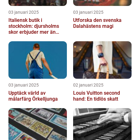
03 januari 2025
03 januari 2025
Italiensk butik i
Utforska den svenska
stockholm: djursholms
Dalahästens magi
skor erbjuder mer än
bara skor
03 januari 2025
02 januari 2025
Upptäck värld av
Louis Vuitton second
målarfärg Örkelljunga
hand: En tidlös skatt