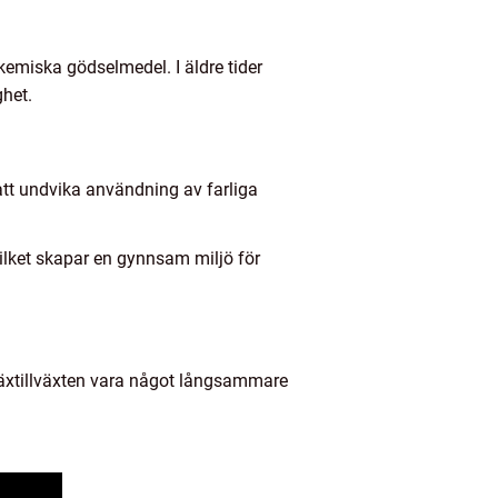
emiska gödselmedel. I äldre tider
ghet.
att undvika användning av farliga
vilket skapar en gynnsam miljö för
 växtillväxten vara något långsammare