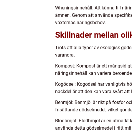
Wheningsinnehåll: Att känna till näring
ämnen. Genom att använda specifika
växternas näringsbehov.
Skillnader mellan oli
Trots att alla typer av ekologisk gö
varandra.
Kompost: Kompost är ett mångsidigt 
näringsinnehåll kan variera beroend
Kogödsel: Kogödsel har vanligtvis hög
nackdel är att den kan vara svårt att h
Benmjöl: Benmjöl är rikt på fosfor oc
frisättande gödselmedel, vilket gör det
Blodbmjöl: Blodbmjöl är en utmärkt käl
använda detta gödselmedel i rätt män