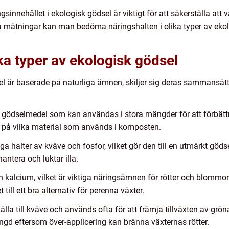
sinnehållet i ekologisk gödsel är viktigt för att säkerställa att v
 mätningar kan man bedöma näringshalten i olika typer av ek
ka typer av ekologisk gödsel
dsel är baserade på naturliga ämnen, skiljer sig deras sammansä
gödselmedel som kan användas i stora mängder för att förbättr
e på vilka material som används i komposten.
a halter av kväve och fosfor, vilket gör den till en utmärkt göds
antera och luktar illa.
h kalcium, vilket är viktiga näringsämnen för rötter och blommor.
 till ett bra alternativ för perenna växter.
la till kväve och används ofta för att främja tillväxten av gröna 
gd eftersom över-applicering kan bränna växternas rötter.