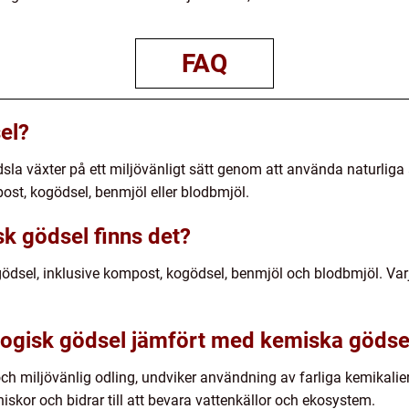
FAQ
el?
ödsla växter på ett miljövänligt sätt genom att använda naturlig
st, kogödsel, benmjöl eller blodbmjöl.
sk gödsel finns det?
 gödsel, inklusive kompost, kogödsel, benmjöl och blodbmjöl. Var
ologisk gödsel jämfört med kemiska göds
ch miljövänlig odling, undviker användning av farliga kemikalier
skor och bidrar till att bevara vattenkällor och ekosystem.