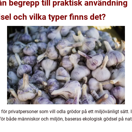
ån begrepp till praktisk användning
el och vilka typer finns det?
g för privatpersoner som vill odla grödor på ett miljövänligt sätt.
ör både människor och miljön, baseras ekologisk gödsel på na