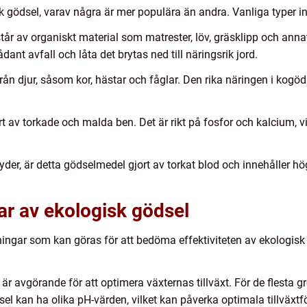
isk gödsel, varav några är mer populära än andra. Vanliga typer i
år av organiskt material som matrester, löv, gräsklipp och anna
nt avfall och låta det brytas ned till näringsrik jord.
 djur, såsom kor, hästar och fåglar. Den rika näringen i kogödsel
t av torkade och malda ben. Det är rikt på fosfor och kalcium, v
r, är detta gödselmedel gjort av torkat blod och innehåller höga 
ar av ekologisk gödsel
tningar som kan göras för att bedöma effektiviteten av ekologis
 är avgörande för att optimera växternas tillväxt. För de flesta 
sel kan ha olika pH-värden, vilket kan påverka optimala tillväxtf