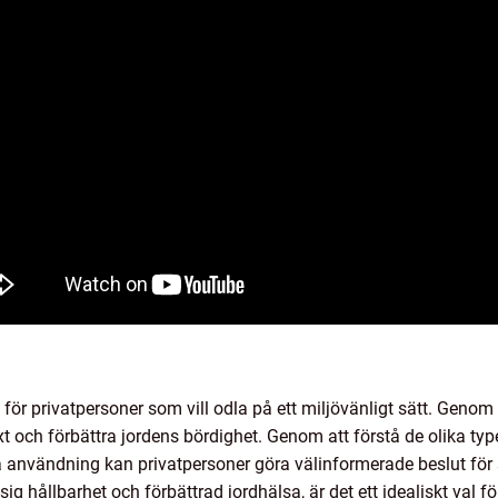
g för privatpersoner som vill odla på ett miljövänligt sätt. Geno
t och förbättra jordens bördighet. Genom att förstå de olika typ
a användning kan privatpersoner göra välinformerade beslut för 
 hållbarhet och förbättrad jordhälsa, är det ett idealiskt val för