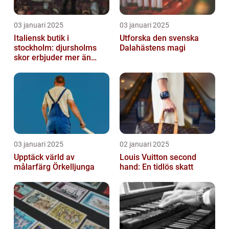
03 januari 2025
03 januari 2025
Italiensk butik i
Utforska den svenska
stockholm: djursholms
Dalahästens magi
skor erbjuder mer än
bara skor
03 januari 2025
02 januari 2025
Upptäck värld av
Louis Vuitton second
målarfärg Örkelljunga
hand: En tidlös skatt