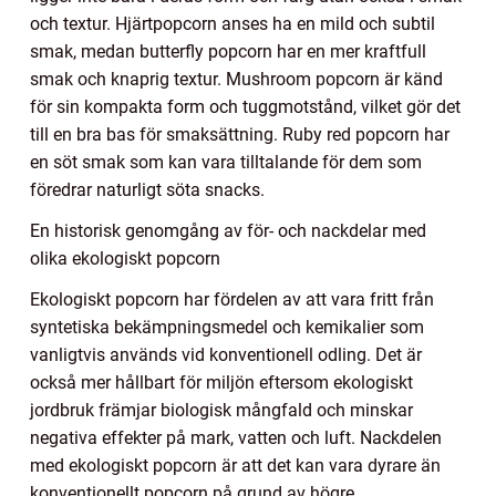
och textur. Hjärtpopcorn anses ha en mild och subtil
smak, medan butterfly popcorn har en mer kraftfull
smak och knaprig textur. Mushroom popcorn är känd
för sin kompakta form och tuggmotstånd, vilket gör det
till en bra bas för smaksättning. Ruby red popcorn har
en söt smak som kan vara tilltalande för dem som
föredrar naturligt söta snacks.
En historisk genomgång av för- och nackdelar med
olika ekologiskt popcorn
Ekologiskt popcorn har fördelen av att vara fritt från
syntetiska bekämpningsmedel och kemikalier som
vanligtvis används vid konventionell odling. Det är
också mer hållbart för miljön eftersom ekologiskt
jordbruk främjar biologisk mångfald och minskar
negativa effekter på mark, vatten och luft. Nackdelen
med ekologiskt popcorn är att det kan vara dyrare än
konventionellt popcorn på grund av högre