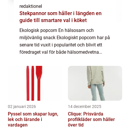
redaktionel
Stekpannor som håller i längden en
guide till smartare val i köket
Ekologisk popcorn En hälsosam och
miljövänlig snack Ekologiskt popcorn har på
senare tid vuxit i popularitet och blivit ett
föredraget val för både hälsomedvetna
individer och de som strävar efter ett
hållbart jordbruk. I denna artikel kommer vi
att ...
02 januari 2026
14 december 2025
Pyssel som skapar lugn,
Clique: Prisvärda
lek och lärande i
profilkläder som håller
vardagen
över tid