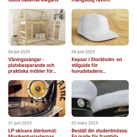
06 juli 2025
06 juni 2025
Våningssängar -
Kepsar i Stockholm: en
platsbesparande och
stilguide för
praktiska möbler för
huvudstadens
barnrummet
huvudbonader
01 juni 2025
03 mars 2025
LP-skivans återkomst:
Beställ din studentmössa:
Musikentusiasternas
En guide för framtida