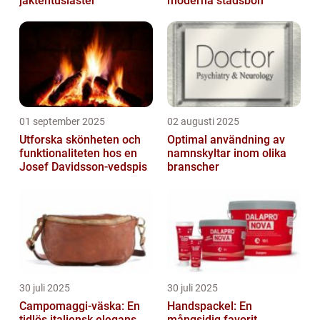
jaktentusiaster
moderna stadsbon
01 september 2025
02 augusti 2025
Utforska skönheten och
Optimal användning av
funktionaliteten hos en
namnskyltar inom olika
Josef Davidsson-vedspis
branscher
30 juli 2025
30 juli 2025
Campomaggi-väska: En
Handspackel: En
tidlös italiensk elegans
mångsidig favorit