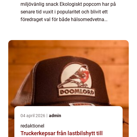
miljövänlig snack Ekologiskt popcorn har på
senare tid vuxit i popularitet och blivit ett
föredraget val för både hälsomedvetna
individer och de som strävar efter ett
hållbart jordbruk. I denna artikel kommer vi
att ...
04 april 2026
admin
redaktionel
Truckerkepsar från lastbilshytt till