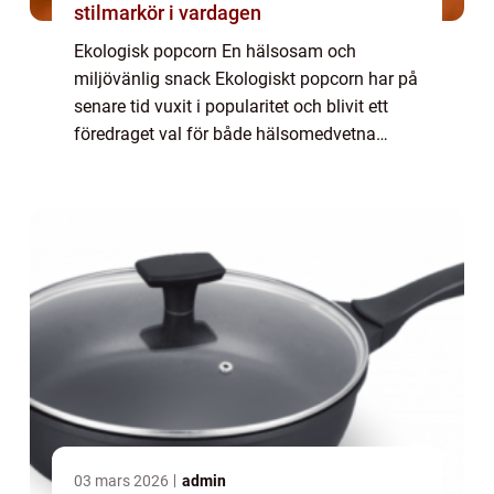
stilmarkör i vardagen
Ekologisk popcorn En hälsosam och
miljövänlig snack Ekologiskt popcorn har på
senare tid vuxit i popularitet och blivit ett
föredraget val för både hälsomedvetna
individer och de som strävar efter ett
hållbart jordbruk. I denna artikel kommer vi
att ...
03 mars 2026
admin