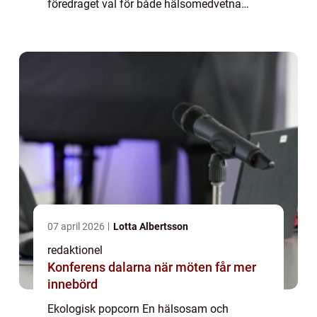
föredraget val för både hälsomedvetna
individer och de som strävar efter ett
hållbart jordbruk. I denna artikel kommer vi
att ...
07 april 2026
Lotta Albertsson
redaktionel
Konferens dalarna när möten får mer
innebörd
Ekologisk popcorn En hälsosam och