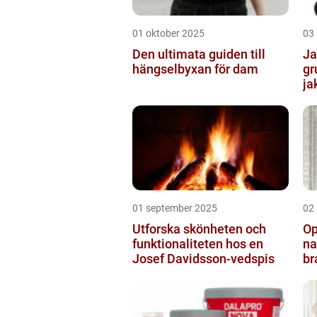
01 oktober 2025
03
Den ultimata guiden till
Ja
hängselbyxan för dam
gr
ja
01 september 2025
02
Utforska skönheten och
Op
funktionaliteten hos en
na
Josef Davidsson-vedspis
br