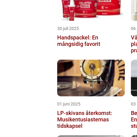
30 juli 2025
06 
Handspackel: En
Vå
mångsidig favorit
pl
pr
ba
01 juni 2025
03
LP-skivans återkomst:
Be
Musikentusiasternas
En
tidskapsel
st