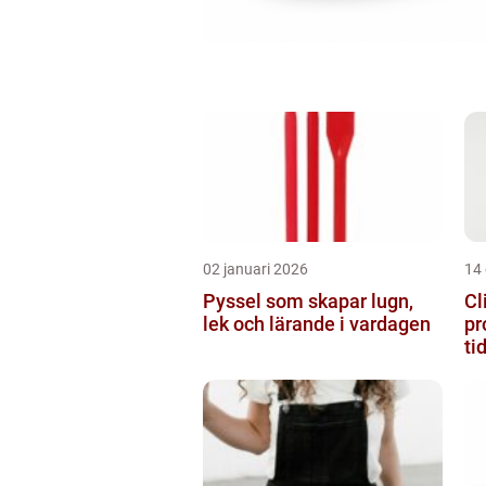
02 januari 2026
14
Pyssel som skapar lugn,
Cl
lek och lärande i vardagen
pr
ti