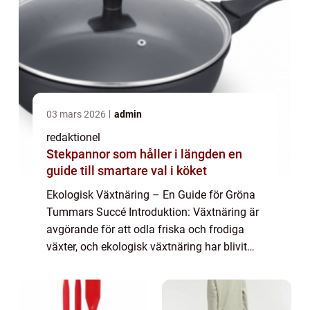
03 mars 2026
admin
redaktionel
Stekpannor som håller i längden en
guide till smartare val i köket
Ekologisk Växtnäring – En Guide för Gröna
Tummars Succé Introduktion: Växtnäring är
avgörande för att odla friska och frodiga
växter, och ekologisk växtnäring har blivit
alltmer populär bland trädgårdsmästare och
odlingsentusiaster. I denna art...