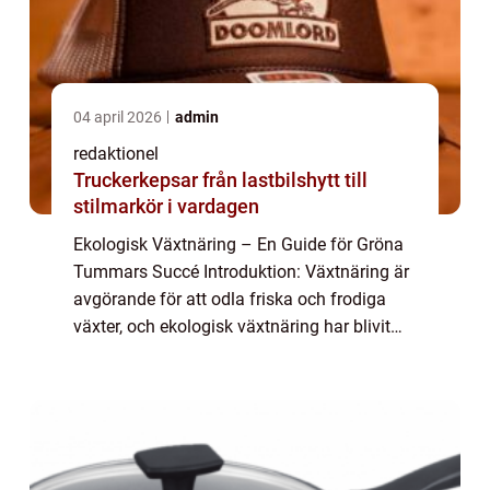
04 april 2026
admin
redaktionel
Truckerkepsar från lastbilshytt till
stilmarkör i vardagen
Ekologisk Växtnäring – En Guide för Gröna
Tummars Succé Introduktion: Växtnäring är
avgörande för att odla friska och frodiga
växter, och ekologisk växtnäring har blivit
alltmer populär bland trädgårdsmästare och
odlingsentusiaster. I denna art...