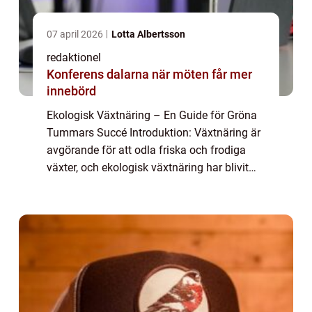
07 april 2026
Lotta Albertsson
redaktionel
Konferens dalarna när möten får mer
innebörd
Ekologisk Växtnäring – En Guide för Gröna
Tummars Succé Introduktion: Växtnäring är
avgörande för att odla friska och frodiga
växter, och ekologisk växtnäring har blivit
alltmer populär bland trädgårdsmästare och
odlingsentusiaster. I denna art...