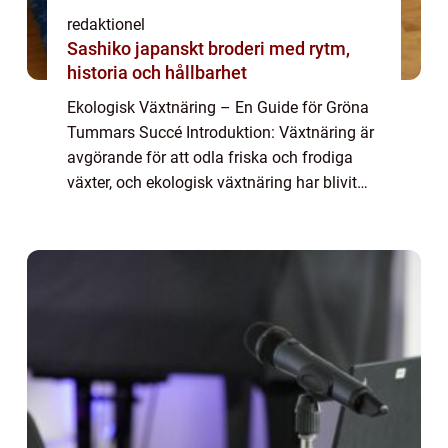
redaktionel
Sashiko japanskt broderi med rytm,
historia och hållbarhet
Ekologisk Växtnäring – En Guide för Gröna
Tummars Succé Introduktion: Växtnäring är
avgörande för att odla friska och frodiga
växter, och ekologisk växtnäring har blivit
alltmer populär bland trädgårdsmästare och
odlingsentusiaster. I denna art...