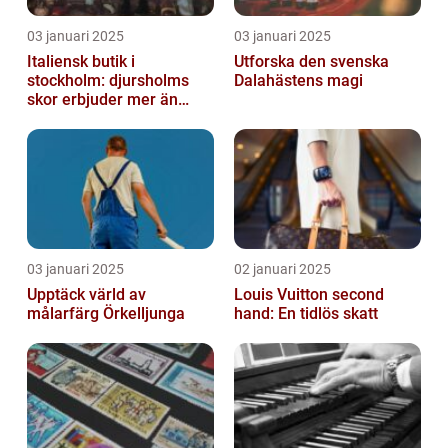
03 januari 2025
03 januari 2025
Italiensk butik i
Utforska den svenska
stockholm: djursholms
Dalahästens magi
skor erbjuder mer än
bara skor
03 januari 2025
02 januari 2025
Upptäck värld av
Louis Vuitton second
målarfärg Örkelljunga
hand: En tidlös skatt