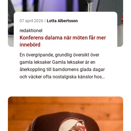
07 april 2026
Lotta Albertsson
redaktionel
Konferens dalarna när möten får mer
innebörd
En övergripande, grundlig översikt över
gamla leksaker Gamla leksaker är en
återkoppling till barndomens glada dagar
och väcker ofta nostalgiska känslor hos
människor. Dessa leksaker har blivit en del
av vår kulturella historia och har en särskild
pl...