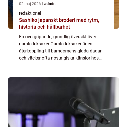
02 maj 2026
admin
redaktionel
Sashiko japanskt broderi med rytm,
historia och hållbarhet
En övergripande, grundlig översikt över
gamla leksaker Gamla leksaker är en
återkoppling till barndomens glada dagar
och väcker ofta nostalgiska känslor hos
människor. Dessa leksaker har blivit en del
av vår kulturella historia och har en särskild
pl...