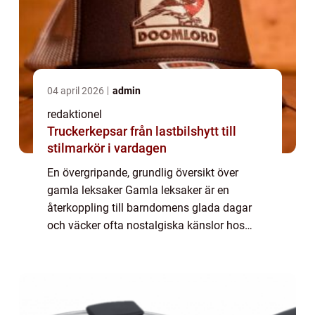
04 april 2026
admin
redaktionel
Truckerkepsar från lastbilshytt till
stilmarkör i vardagen
En övergripande, grundlig översikt över
gamla leksaker Gamla leksaker är en
återkoppling till barndomens glada dagar
och väcker ofta nostalgiska känslor hos
människor. Dessa leksaker har blivit en del
av vår kulturella historia och har en särskild
pl...