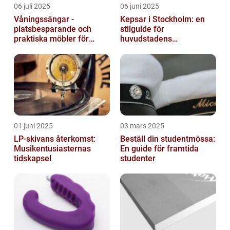
06 juli 2025
06 juni 2025
Våningssängar -
Kepsar i Stockholm: en
platsbesparande och
stilguide för
praktiska möbler för
huvudstadens
barnrummet
huvudbonader
01 juni 2025
03 mars 2025
LP-skivans återkomst:
Beställ din studentmössa:
Musikentusiasternas
En guide för framtida
tidskapsel
studenter