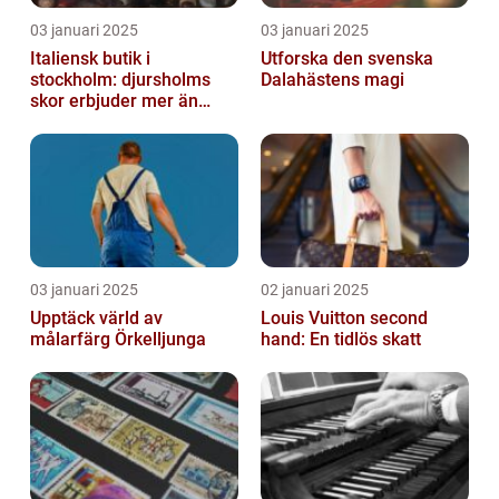
03 januari 2025
03 januari 2025
Italiensk butik i
Utforska den svenska
stockholm: djursholms
Dalahästens magi
skor erbjuder mer än
bara skor
03 januari 2025
02 januari 2025
Upptäck värld av
Louis Vuitton second
målarfärg Örkelljunga
hand: En tidlös skatt