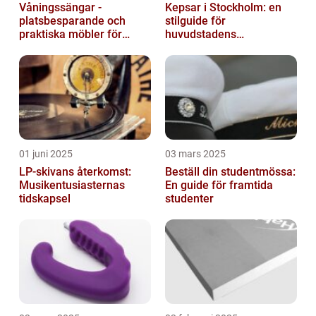
Våningssängar -
Kepsar i Stockholm: en
platsbesparande och
stilguide för
praktiska möbler för
huvudstadens
barnrummet
huvudbonader
01 juni 2025
03 mars 2025
LP-skivans återkomst:
Beställ din studentmössa:
Musikentusiasternas
En guide för framtida
tidskapsel
studenter