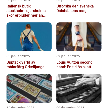
03 januari 2025
03 januari 2025
Italiensk butik i
Utforska den svenska
stockholm: djursholms
Dalahästens magi
skor erbjuder mer än
bara skor
03 januari 2025
02 januari 2025
Upptäck värld av
Louis Vuitton second
målarfärg Örkelljunga
hand: En tidlös skatt
12 december 2024
09 december 2024