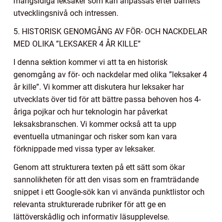
mångsidiga leksaker som kan anpassas efter barnets
utvecklingsnivå och intressen.
5. HISTORISK GENOMGÅNG AV FÖR- OCH NACKDELAR
MED OLIKA ”LEKSAKER 4 ÅR KILLE”
I denna sektion kommer vi att ta en historisk
genomgång av för- och nackdelar med olika ”leksaker 4
år kille”. Vi kommer att diskutera hur leksaker har
utvecklats över tid för att bättre passa behoven hos 4-
åriga pojkar och hur teknologin har påverkat
leksaksbranschen. Vi kommer också att ta upp
eventuella utmaningar och risker som kan vara
förknippade med vissa typer av leksaker.
Genom att strukturera texten på ett sätt som ökar
sannolikheten för att den visas som en framträdande
snippet i ett Google-sök kan vi använda punktlistor och
relevanta strukturerade rubriker för att ge en
lättöverskådlig och informativ läsupplevelse.