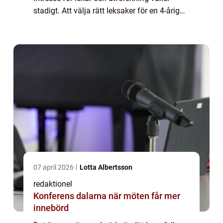
stadigt. Att välja rätt leksaker för en 4-årig
kille kan vara utmanande, men det finns
många alternativ som kan främja ...
07 april 2026
Lotta Albertsson
redaktionel
Konferens dalarna när möten får mer
innebörd