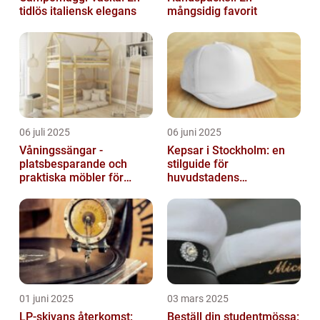
tidlös italiensk elegans
mångsidig favorit
06 juli 2025
06 juni 2025
Våningssängar -
Kepsar i Stockholm: en
platsbesparande och
stilguide för
praktiska möbler för
huvudstadens
barnrummet
huvudbonader
01 juni 2025
03 mars 2025
LP-skivans återkomst:
Beställ din studentmössa: