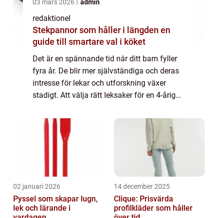
03 mars 2026
admin
redaktionel
Stekpannor som håller i längden en
guide till smartare val i köket
Det är en spännande tid när ditt barn fyller
fyra år. De blir mer självständiga och deras
intresse för lekar och utforskning växer
stadigt. Att välja rätt leksaker för en 4-årig
kille kan vara utmanande, men det finns
många alternativ som kan främja ...
02 januari 2026
14 december 2025
Pyssel som skapar lugn,
Clique: Prisvärda
lek och lärande i
profilkläder som håller
vardagen
över tid