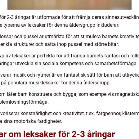
ör 2-3 åringar är utformade för att främja deras sinnesutvecklin
e typerna av leksaker för denna åldersgrupp inkluderar:
ossar och pussel är utmärkta för att stimulera barnets kreativ
nkla strukturer och sätta ihop pussel med större bitar.
 av leksaker är perfekta för att främja barnets fantasi och roll
3 åringar utveckla sin sociala kompetens och samarbetsförmåga.
erar musik och rytmer är en fantastisk sätt för barn att uttryck
på populära musikleksaker för denna åldersgrupp.
om låter barn konstruera och bygga, som exempelvis magnetiska b
roblemlösningsförmåga.
oriserar konstnärlighet och kreativitet, t.ex. färgpennor, klister
la sina motoriska färdigheter.
ar om leksaker för 2-3 åringar