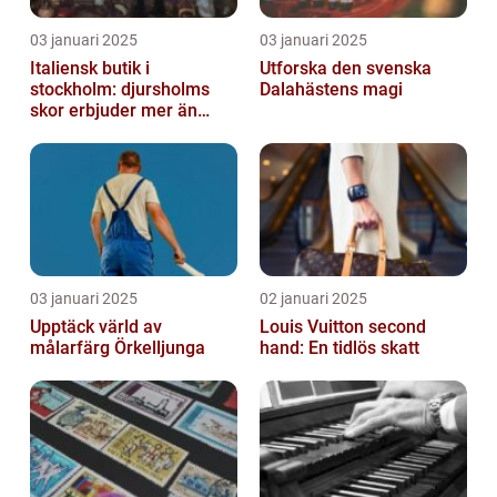
03 januari 2025
03 januari 2025
Italiensk butik i
Utforska den svenska
stockholm: djursholms
Dalahästens magi
skor erbjuder mer än
bara skor
03 januari 2025
02 januari 2025
Upptäck värld av
Louis Vuitton second
målarfärg Örkelljunga
hand: En tidlös skatt