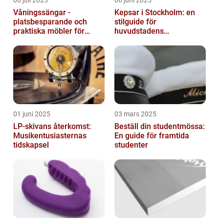
Våningssängar -
Kepsar i Stockholm: en
platsbesparande och
stilguide för
praktiska möbler för
huvudstadens
barnrummet
huvudbonader
01 juni 2025
03 mars 2025
LP-skivans återkomst:
Beställ din studentmössa:
Musikentusiasternas
En guide för framtida
tidskapsel
studenter