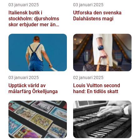
03 januari 2025
03 januari 2025
Italiensk butik i
Utforska den svenska
stockholm: djursholms
Dalahästens magi
skor erbjuder mer än
bara skor
03 januari 2025
02 januari 2025
Upptäck värld av
Louis Vuitton second
målarfärg Örkelljunga
hand: En tidlös skatt