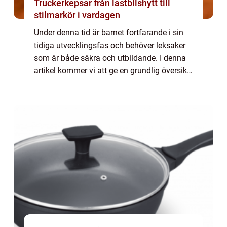
Truckerkepsar från lastbilshytt till
stilmarkör i vardagen
Under denna tid är barnet fortfarande i sin
tidiga utvecklingsfas och behöver leksaker
som är både säkra och utbildande. I denna
artikel kommer vi att ge en grundlig översikt
över leksaker för barn i åldern 0-6 månader,
presentera olika typer av leks...