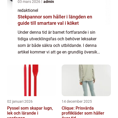
03 mars 2026
admin
redaktionel
Stekpannor som håller i längden en
guide till smartare val i köket
Under denna tid är barnet fortfarande i sin
tidiga utvecklingsfas och behöver leksaker
som är både säkra och utbildande. I denna
artikel kommer vi att ge en grundlig översikt
över leksaker för barn i åldern 0-6 månader,
presentera olika typer av leks...
02 januari 2026
14 december 2025
Pyssel som skapar lugn,
Clique: Prisvärda
lek och lärande i
profilkläder som håller