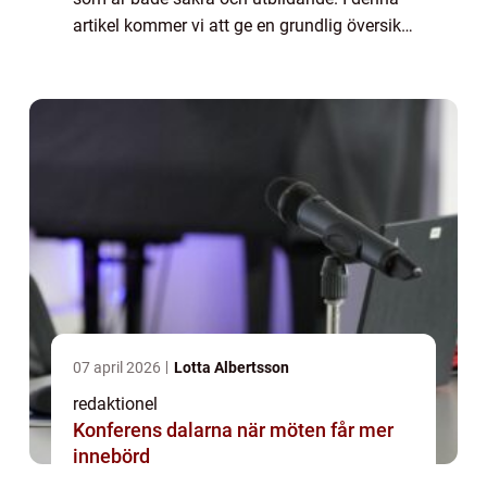
artikel kommer vi att ge en grundlig översikt
över leksaker för barn i åldern 0-6 månader,
presentera olika typer av leks...
07 april 2026
Lotta Albertsson
redaktionel
Konferens dalarna när möten får mer
innebörd