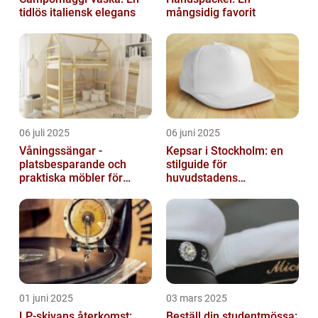
tidlös italiensk elegans
mångsidig favorit
06 juli 2025
06 juni 2025
Våningssängar -
Kepsar i Stockholm: en
platsbesparande och
stilguide för
praktiska möbler för
huvudstadens
barnrummet
huvudbonader
01 juni 2025
03 mars 2025
LP-skivans återkomst:
Beställ din studentmössa: