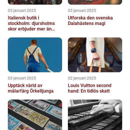
03 januari 2025
03 januari 2025
Italiensk butik i
Utforska den svenska
stockholm: djursholms
Dalahästens magi
skor erbjuder mer än
bara skor
03 januari 2025
02 januari 2025
Upptäck värld av
Louis Vuitton second
målarfärg Örkelljunga
hand: En tidlös skatt