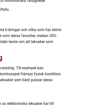
och finmotoriska färdigheter.
ftsliv.
nd 6-åringar och vilka som har störst
ker som deras favoriter, medan 30%
töder teorin om att leksaker som
g
tveckling. Till exempel kan
utomhusspel främjar fysisk kondition
a leksaker som bäst passar deras
 av elektroniska leksaker har till