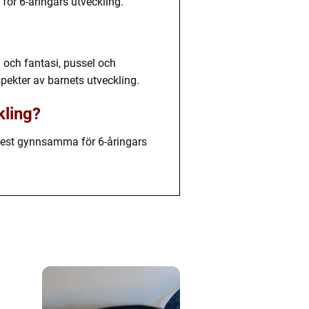
för 6-åringars utveckling.
l och fantasi, pussel och
pekter av barnets utveckling.
kling?
 mest gynnsamma för 6-åringars