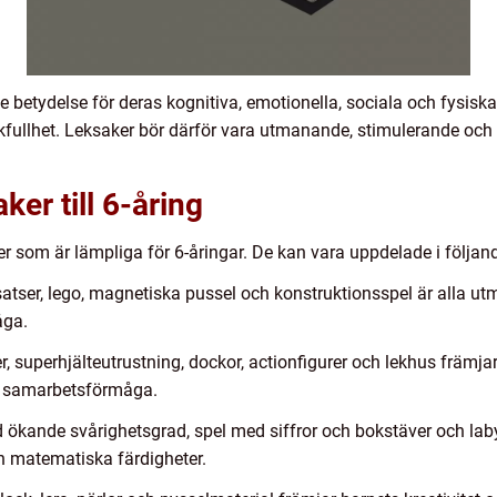
de betydelse för deras kognitiva, emotionella, sociala och fysisk
ullhet. Leksaker bör därför vara utmanande, stimulerande och sam
ker till 6-åring
ker som är lämpliga för 6-åringar. De kan vara uppdelade i följand
tser, lego, magnetiska pussel och konstruktionsspel är alla utm
åga.
r, superhjälteutrustning, dockor, actionfigurer och lekhus främjar 
h samarbetsförmåga.
ökande svårighetsgrad, spel med siffror och bokstäver och labyr
 matematiska färdigheter.