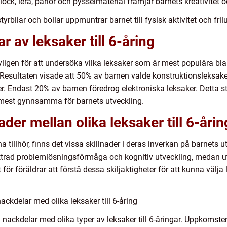
block, lera, pärlor och pysselmaterial främjar barnets kreativitet 
yrbilar och bollar uppmuntrar barnet till fysisk aktivitet och frilu
r av leksaker till 6-åring
ligen för att undersöka vilka leksaker som är mest populära bla
. Resultaten visade att 50% av barnen valde konstruktionsleksa
er. Endast 20% av barnen föredrog elektroniska leksaker. Detta s
är mest gynnsamma för barnets utveckling.
der mellan olika leksaker till 6-årin
 tillhör, finns det vissa skillnader i deras inverkan på barnets u
bättrad problemlösningsförmåga och kognitiv utveckling, medan 
för föräldrar att förstå dessa skiljaktigheter för att kunna välj
ckdelar med olika leksaker till 6-åring
ch nackdelar med olika typer av leksaker till 6-åringar. Uppkomsten