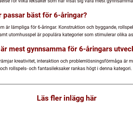
ståelse för vilka leksaker som har visat sig vara mest gynnsamma 
r passar bäst för 6-åringar?
som är lämpliga för 6-åringar. Konstruktion och byggande, rollspe
samt utomhusspel är populära kategorier som stimulerar olika as
r är mest gynnsamma för 6-åringars utvec
främjar kreativitet, interaktion och problemlösningsförmåga är
och rollspels- och fantasileksaker rankas högt i denna kategori.
Läs fler inlägg här