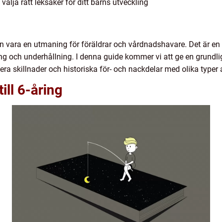
t välja rätt leksaker för ditt barns utveckling
 kan vara en utmaning för föräldrar och vårdnadshavare. Det är en v
rning och underhållning. I denna guide kommer vi att ge en grundl
tera skillnader och historiska för- och nackdelar med olika typer 
ill 6-åring