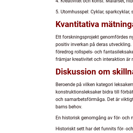
4. Kreativitet och konst: Målarset, rit
5. Utomhusspel: Cyklar, sparkcyklar, st
Kvantitativa mätninga
Ett forskningsprojekt genomfördes ny
positiv inverkan på deras utveckling
föredrog rollspels- och fantasileksak
främjar kreativitet och interaktion 
Diskussion om skillna
Beroende på vilken kategori leksakerna
konstruktionsleksaker bidra till för
och samarbetsförmåga. Det är viktigt 
barns behov.
En historisk genomgång av för- och na
Historiskt sett har det funnits för- o