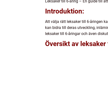
Leksaker till 6-åring – En guide till at
Introduktion:
Att välja rätt leksaker till 6-åringen
kan bidra till deras utveckling, inlä
leksaker till 6-åringar och även disku
Översikt av leksaker t