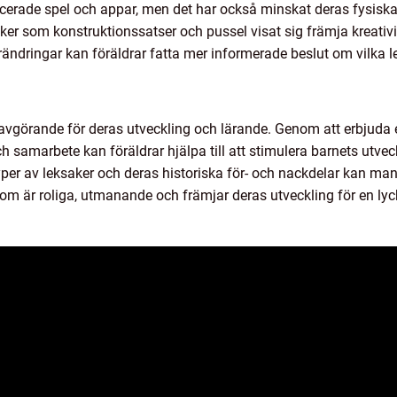
ncerade spel och appar, men det har också minskat deras fysiska 
saker som konstruktionssatser och pussel visat sig främja kreat
ändringar kan föräldrar fatta mer informerade beslut om vilka le
 är avgörande för deras utveckling och lärande. Genom att erbjuda
ch samarbete kan föräldrar hjälpa till att stimulera barnets utv
typer av leksaker och deras historiska för- och nackdelar kan ma
gar som är roliga, utmanande och främjar deras utveckling för en l