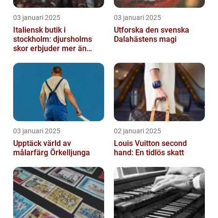
03 januari 2025
03 januari 2025
Italiensk butik i
Utforska den svenska
stockholm: djursholms
Dalahästens magi
skor erbjuder mer än
bara skor
03 januari 2025
02 januari 2025
Upptäck värld av
Louis Vuitton second
målarfärg Örkelljunga
hand: En tidlös skatt