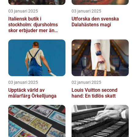
03 januari 2025
03 januari 2025
Italiensk butik i
Utforska den svenska
stockholm: djursholms
Dalahästens magi
skor erbjuder mer än
bara skor
03 januari 2025
02 januari 2025
Upptäck värld av
Louis Vuitton second
målarfärg Örkelljunga
hand: En tidlös skatt