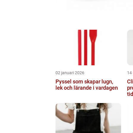
02 januari 2026
14
Pyssel som skapar lugn,
Cl
lek och lärande i vardagen
pr
ti