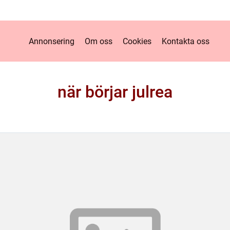
Annonsering
Om oss
Cookies
Kontakta oss
när börjar julrea