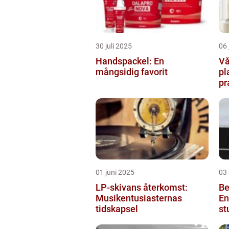
30 juli 2025
06 
Handspackel: En
Vå
mångsidig favorit
pl
pr
ba
01 juni 2025
03
LP-skivans återkomst:
Be
Musikentusiasternas
En
tidskapsel
st