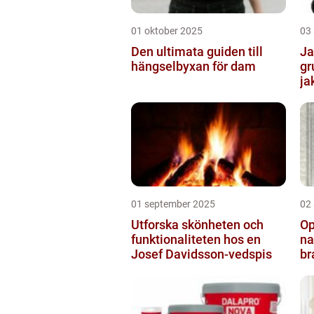
01 oktober 2025
03
Den ultimata guiden till
Ja
hängselbyxan för dam
gr
ja
01 september 2025
02
Utforska skönheten och
Op
funktionaliteten hos en
na
Josef Davidsson-vedspis
br