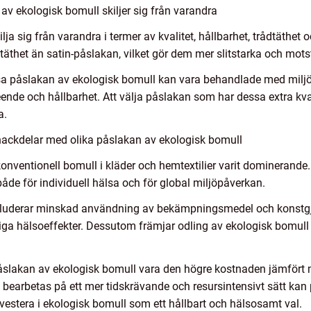
av ekologisk bomull skiljer sig från varandra
a sig från varandra i termer av kvalitet, hållbarhet, trådtäthet 
täthet än satin-påslakan, vilket gör dem mer slitstarka och mot
vissa påslakan av ekologisk bomull kan vara behandlade med milj
seende och hållbarhet. Att välja påslakan som har dessa extra kva
a.
nackdelar med olika påslakan av ekologisk bomull
onventionell bomull i kläder och hemtextilier varit dominerande. 
åde för individuell hälsa och för global miljöpåverkan.
kluderar minskad användning av bekämpningsmedel och konstgj
liga hälsoeffekter. Dessutom främjar odling av ekologisk bomull
slakan av ekologisk bomull vara den högre kostnaden jämfört m
bearbetas på ett mer tidskrävande och resursintensivt sätt kan 
nvestera i ekologisk bomull som ett hållbart och hälsosamt val.