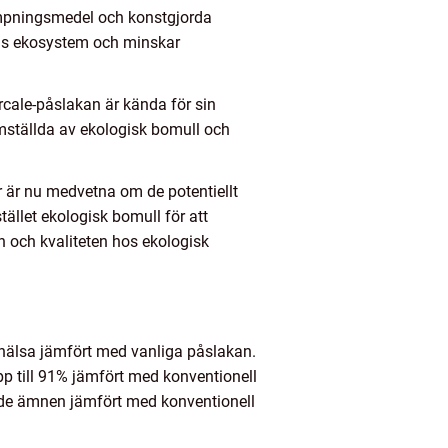
ämpningsmedel och konstgjorda
ns ekosystem och minskar
ercale-påslakan är kända för sin
mställda av ekologisk bomull och
r är nu medvetna om de potentiellt
ället ekologisk bomull för att
och kvaliteten hos ekologisk
n hälsa jämfört med vanliga påslakan.
 till 91% jämfört med konventionell
ande ämnen jämfört med konventionell