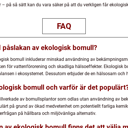
– på så sätt kan du vara säker på att du verkligen får ekologis
FAQ
 påslakan av ekologisk bomull?
ogisk bomull inkluderar minskad användning av bekämpningsm
en för vattenförorening och skadliga hälsoeffekter. Ekologisk b
alansen i ekosystemet. Dessutom erbjuder de en hälsosam och h
ologisk bomull och varför är det populärt
tillverkade av bomullsplantor som odlas utan användning av 
lärt på grund av ökad medvetenhet om potentiellt farliga kemika
rfrågan på hållbara och miljövänliga alternativ.
n av ekologisk bomull finns det att välja 