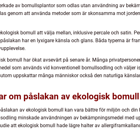
llverkade av bomullsplantor som odlas utan användning av bek
dlas genom att använda metoder som är skonsamma mot jorde
ekologisk bomull att välja mellan, inklusive percale och satin. P
påslakan har en lyxigare känsla och glans. Båda typerna är fra
vupplevelse.
isk bomull har ökat avsevärt på senare år. Många privatpersone
del som används vid konventionell bomullsodling och väljer ist
utom uppskattar många människor också den naturliga känslan 
gar om påslakan av ekologisk bomull
 påslakan av ekologisk bomull kan vara bättre för miljön och di
ullsodling minskade användningen av bekämpningsmedel med upp
die att ekologisk bomull hade lägre halter av allergiframkall