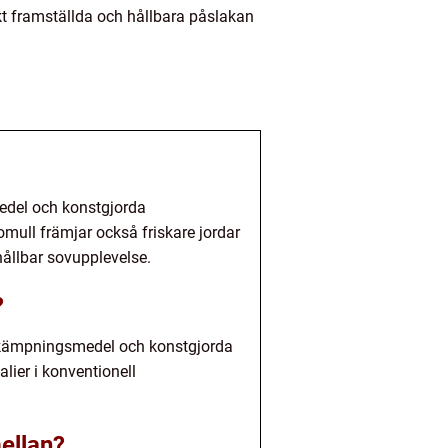
kt framställda och hållbara påslakan
edel och konstgjorda
omull främjar också friskare jordar
ållbar sovupplevelse.
?
bekämpningsmedel och konstgjorda
lier i konventionell
mellan?