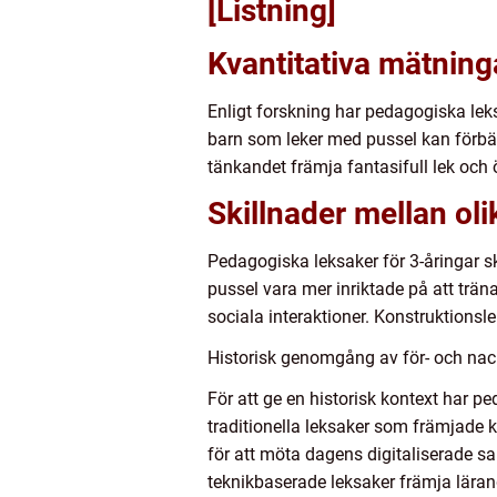
[Listning]
Kvantitativa mätning
Enligt forskning har pedagogiska leksa
barn som leker med pussel kan förbä
tänkandet främja fantasifull lek och 
Skillnader mellan ol
Pedagogiska leksaker för 3-åringar skil
pussel vara mer inriktade på att tr
sociala interaktioner. Konstruktionsl
Historisk genomgång av för- och nac
För att ge en historisk kontext har p
traditionella leksaker som främjade 
för att möta dagens digitaliserade s
teknikbaserade leksaker främja lär