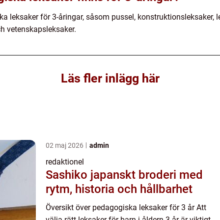
ska leksaker för 3-åringar, såsom pussel, konstruktionsleksaker,
ch vetenskapsleksaker.
Läs fler inlägg här
02 maj 2026
admin
redaktionel
Sashiko japanskt broderi med
rytm, historia och hållbarhet
Översikt över pedagogiska leksaker för 3 år Att
välja rätt leksaker för barn i åldern 3 år är viktigt