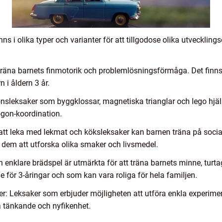
nns i olika typer och varianter för att tillgodose olika utveckli
 träna barnets finmotorik och problemlösningsförmåga. Det finns
 i åldern 3 år.
nsleksaker som byggklossar, magnetiska trianglar och lego hjälpe
gon-koordination.
tt leka med lekmat och köksleksaker kan barnen träna på social
dem att utforska olika smaker och livsmedel.
 enklare brädspel är utmärkta för att träna barnets minne, tur
 för 3-åringar och som kan vara roliga för hela familjen.
r: Leksaker som erbjuder möjligheten att utföra enkla experim
a tänkande och nyfikenhet.