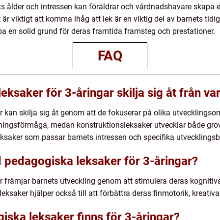
ts ålder och intressen kan föräldrar och vårdnadshavare skapa e
t är viktigt att komma ihåg att lek är en viktig del av barnets ti
kapa en solid grund för deras framtida framsteg och prestationer.
FAQ
ksaker för 3-åringar skilja sig åt från va
r kan skilja sig åt genom att de fokuserar på olika utvecklingso
ningsförmåga, medan konstruktionsleksaker utvecklar både grov-
 leksaker som passar barnets intressen och specifika utvecklings
 pedagogiska leksaker för 3-åringar?
r främjar barnets utveckling genom att stimulera deras kognitiva
saker hjälper också till att förbättra deras finmotorik, kreativ
iska leksaker finns för 3-åringar?