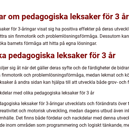
ar om pedagogiska leksaker för 3 år
ker för 3-åringar visat sig ha positiva effekter på deras utveckli
ttra sin finmotorik och problemlösningsförmåga. Dessutom kan 
öka barnets förmåga att hitta på egna lösningar.
ika pedagogiska leksaker för 3 år
jer sig åt när det gäller deras syfte och de färdigheter de bidrar 
äna finmotorik och problemlösningsförmåga, medan lekmat och kö
eksaker å andra sidan kan hjälpa till att utveckla både grov- och
kdelar med olika pedagogiska leksaker för 3 år
edagogiska leksaker för 3-åringar utvecklats och förändrats över 
kreativitet och motorisk utveckling, medan dagens utbud även i
amhälle. Det finns både fördelar och nackdelar med denna utvec
ande inom områden som programmering och logiskt tänkande, me