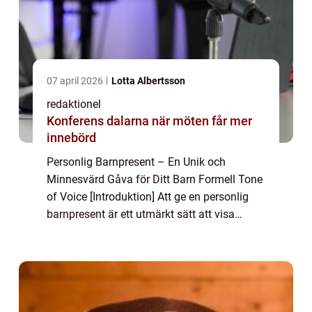
07 april 2026
Lotta Albertsson
redaktionel
Konferens dalarna när möten får mer
innebörd
Personlig Barnpresent – En Unik och
Minnesvärd Gåva för Ditt Barn Formell Tone
of Voice [Introduktion] Att ge en personlig
barnpresent är ett utmärkt sätt att visa
omtanke och skapa minnen som varar livet
ut. Denna artikel kommer att ge en grun...