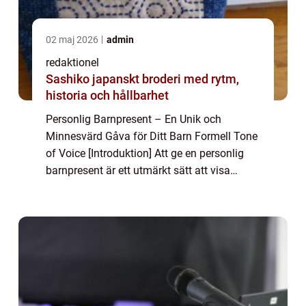
02 maj 2026
admin
redaktionel
Sashiko japanskt broderi med rytm,
historia och hållbarhet
Personlig Barnpresent – En Unik och
Minnesvärd Gåva för Ditt Barn Formell Tone
of Voice [Introduktion] Att ge en personlig
barnpresent är ett utmärkt sätt att visa
omtanke och skapa minnen som varar livet
ut. Denna artikel kommer att ge en grun...