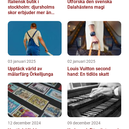
Italiensk butik i
Utforska den svenska
stockholm: djursholms
Dalahästens magi
skor erbjuder mer än
bara skor
03 januari 2025
02 januari 2025
Upptäck värld av
Louis Vuitton second
målarfärg Örkelljunga
hand: En tidlös skatt
12 december 2024
09 december 2024