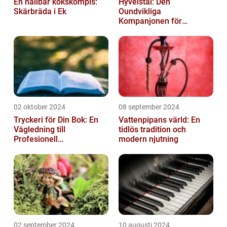
En hållbar kökskompis:
Hyvelstål: Den
Skärbräda i Ek
Oundvikliga
Kompanjonen för
Precisionssnickeri
02 oktober 2024
08 september 2024
Tryckeri för Din Bok: En
Vattenpipans värld: En
Vägledning till
tidlös tradition och
Profesionell
modern njutning
Bokproduktion
02 september 2024
10 augusti 2024