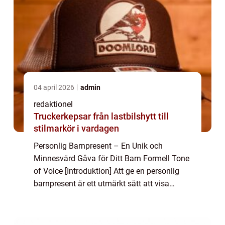
04 april 2026
admin
redaktionel
Truckerkepsar från lastbilshytt till
stilmarkör i vardagen
Personlig Barnpresent – En Unik och
Minnesvärd Gåva för Ditt Barn Formell Tone
of Voice [Introduktion] Att ge en personlig
barnpresent är ett utmärkt sätt att visa
omtanke och skapa minnen som varar livet
ut. Denna artikel kommer att ge en grun...