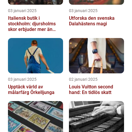
03 januari 2025
03 januari 2025
Italiensk butik i
Utforska den svenska
stockholm: djursholms
Dalahästens magi
skor erbjuder mer än
bara skor
03 januari 2025
02 januari 2025
Upptäck värld av
Louis Vuitton second
målarfärg Örkelljunga
hand: En tidlös skatt