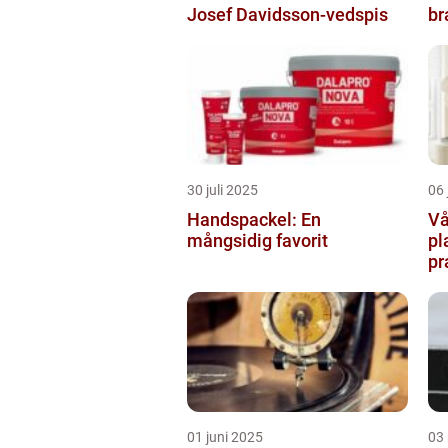
Josef Davidsson-vedspis
br
30 juli 2025
06 
Handspackel: En
Vå
mångsidig favorit
pl
pr
ba
01 juni 2025
03