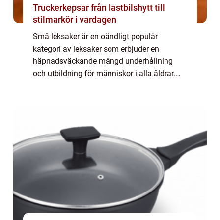
Truckerkepsar från lastbilshytt till
stilmarkör i vardagen
Små leksaker är en oändligt populär
kategori av leksaker som erbjuder en
häpnadsväckande mängd underhållning
och utbildning för människor i alla åldrar.
Dessa små föremål är ofta enkla i sin
design, men deras mångsidighet och
möjligheter gör dem till...