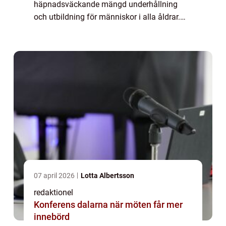
häpnadsväckande mängd underhållning
och utbildning för människor i alla åldrar.
Dessa små föremål är ofta enkla i sin
design, men deras mångsidighet och
möjligheter gör dem till...
07 april 2026
Lotta Albertsson
redaktionel
Konferens dalarna när möten får mer
innebörd