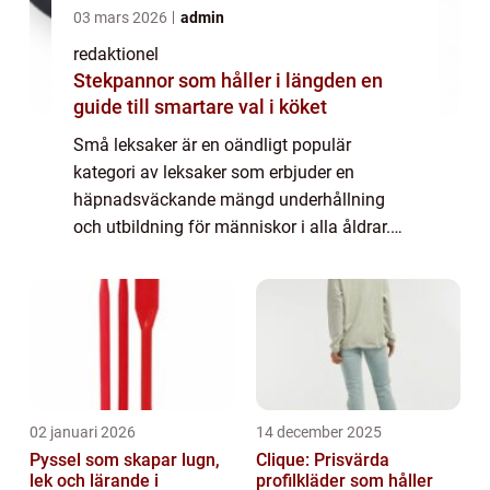
03 mars 2026
admin
redaktionel
Stekpannor som håller i längden en
guide till smartare val i köket
Små leksaker är en oändligt populär
kategori av leksaker som erbjuder en
häpnadsväckande mängd underhållning
och utbildning för människor i alla åldrar.
Dessa små föremål är ofta enkla i sin
design, men deras mångsidighet och
möjligheter gör dem till...
02 januari 2026
14 december 2025
Pyssel som skapar lugn,
Clique: Prisvärda
lek och lärande i
profilkläder som håller